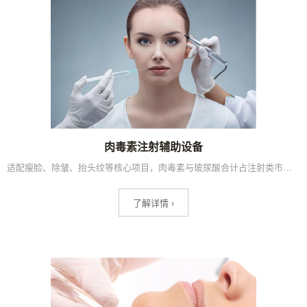
肉毒素注射辅助设备
适配瘦脸、除皱、抬头纹等核心项目，肉毒素与玻尿酸合计占注射类市场超60%份额，男性医美增速达188.9%，下颌线塑形为最高需求项目，重组肉毒素纯度突破99%。
了解详情 ›