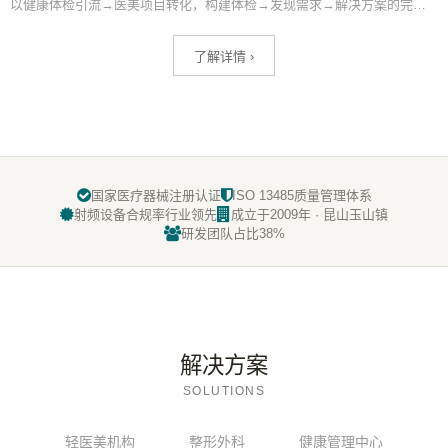
以健康体检引流→医美项目转化，构建体检→发现需求→解决方案的完整消费闭环。体检中心与医美机构联动是2025年新兴获客模式，系统化提升机构整体客单价。
了解详情 ›
国家医疗器械注册认证
ISO 13485质量管理体系
射频设备合规率行业领先
成立于2009年 · 昆山玉山镇
研发团队占比38%
解决方案
SOLUTIONS
轻医美机构
整形外科
健康管理中心